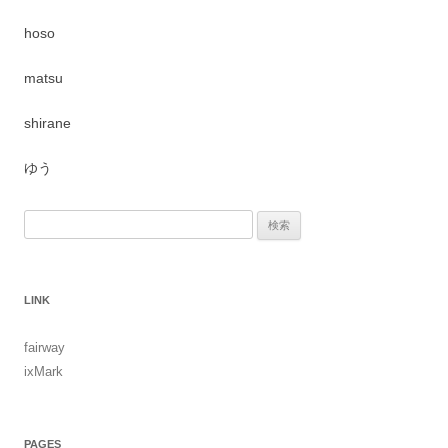
hoso
matsu
shirane
ゆう
検索:
LINK
fairway
ixMark
PAGES