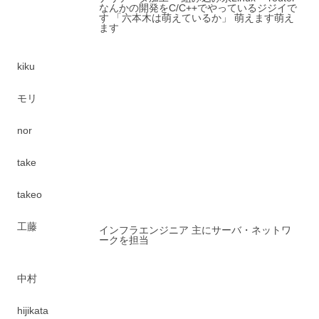
なんかの開発をC/C++でやっているジジイで
す 「六本木は萌えているか」 萌えます萌え
ます
kiku
モリ
nor
take
takeo
工藤
インフラエンジニア 主にサーバ・ネットワ
ークを担当
中村
hijikata