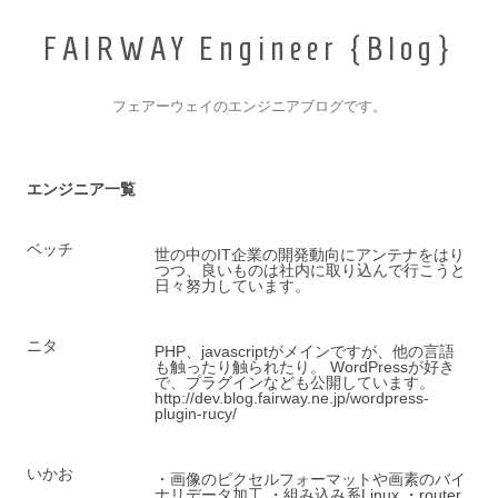
F
A
I
R
W
A
Y
E
n
g
i
n
e
e
r
{
B
l
o
g
}
_
フェアーウェイのエンジニアブログです。
コンテンツへ移動
エンジニア一覧
ベッチ
世の中のIT企業の開発動向にアンテナをはり
つつ、良いものは社内に取り込んで行こうと
日々努力しています。
ニタ
PHP、javascriptがメインですが、他の言語
も触ったり触られたり。 WordPressが好き
で、プラグインなども公開しています。
http://dev.blog.fairway.ne.jp/wordpress-
plugin-rucy/
いかお
・画像のピクセルフォーマットや画素のバイ
ナリデータ加工 ・組み込み系Linux ・router