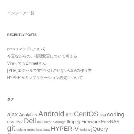
エンジニア一覧
RECENTLY POSTS
grepコマンドについて
今更ながらの、権限変更について考える
Vimって☆Emmetさん
[PHP]エクセルで文字化けさせないCSVの作り方
HYPER-Vのレプリケーション設定について
タグ
Android
CentOS
ajax
coding
Analytics
API
chef
Dell
css
csv
ffmpeg
Firmware
FreeNAS
document
extorage
git
HYPER-V
jQuery
golang
grunt
heartbeat
jenkins