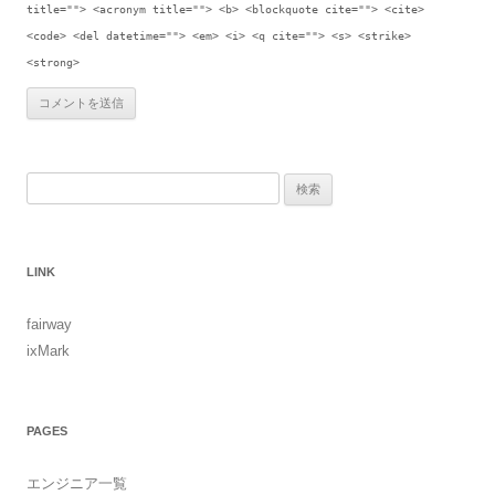
title=""> <acronym title=""> <b> <blockquote cite=""> <cite>
<code> <del datetime=""> <em> <i> <q cite=""> <s> <strike>
<strong>
検索:
LINK
fairway
ixMark
PAGES
エンジニア一覧