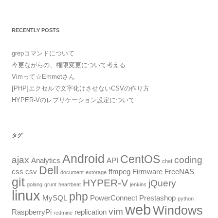
RECENTLY POSTS
grepコマンドについて
今更ながらの、権限変更について考える
Vimって☆Emmetさん
[PHP]エクセルで文字化けさせないCSVの作り方
HYPER-Vのレプリケーション設定について
タグ
Android
CentOS
ajax
coding
Analytics
API
chef
Dell
css
csv
ffmpeg
Firmware
FreeNAS
document
extorage
git
HYPER-V
jQuery
golang
grunt
heartbeat
jenkins
linux
php
MySQL
PowerConnect
Prestashop
python
web
Windows
vim
RaspberryPi
replication
redmine