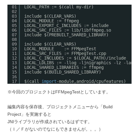
01
LOCAL_PATH := $(call my-dir)
02
03
include $(CLEAR_VARS)
04
LOCAL_MODULE := ffmpeg
05
LOCAL_EXPORT_C_INCLUDES := include
06
LOCAL_SRC_FILES := lib/libffmpeg.so
07
include $(PREBUILT_SHARED_LIBRARY)
08
09
include $(CLEAR_VARS)
10
LOCAL_MODULE    := FFMpegTest
11
LOCAL_SRC_FILES := FFMpegTest.cpp
12
LOCAL_C_INCLUDES := $(LOCAL_PATH)/include
13
LOCAL_LDLIBS := -llog -ljnigraphics -lz -landr
14
LOCAL_SHARED_LIBRARIES := ffmpeg
15
include $(BUILD_SHARED_LIBRARY)
16
17
$(call 
import
-module,android/cpufeatures)
※今回のプロジェクトはFFMpegTestとしています。
編集内容を保存後、プロジェクトメニューから「Build
Project」を実施すると
JNIライブラリが作成されているはずです。
（Ｉ／Ｆがないのでなにもできませんが。。。）