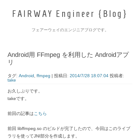
F
A
I
R
W
A
Y
E
n
g
i
n
e
e
r
{
B
l
o
g
}
_
フェアーウェイのエンジニアブログです。
コンテンツへ移動
Android用 FFmpeg を利用した Androidアプ
リ
タグ:
Android
,
ffmpeg
| 投稿日:
2014/7/28 18:07:04
投稿者:
take
お久しぶりです。
takeです。
前回の記事は
こちら
前回 libffmpeg.so のビルドが完了したので、今回はこのライブ
ラリを使ってJNI部分を作成します。