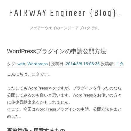
F
A
I
R
W
A
Y
E
n
g
i
n
e
e
r
{
B
l
o
g
}
フェアーウェイのエンジニアブログです。
コンテンツへ移動
WordPressプラグインの申請公開方法
タグ:
web
,
Wordpress
| 投稿日:
2014/8/8 18:08:36
投稿者:
ニタ
こんにちは、ニタです。
またしてもWordPressネタですが、プラグインを作ったのなら
公開してみるのも良いと思います。WordPressをお使いの方々
に多少貢献出来るかもしれません。
そこで、今回はWordPressプラグインの申請、公開方法をまと
めした。
事前準備・用意するもの