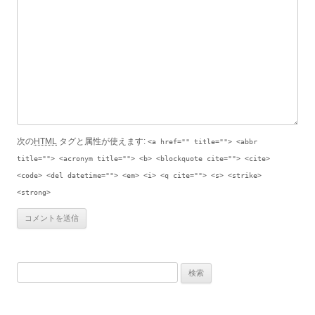
次の
HTML
タグと属性が使えます:
<a href="" title=""> <abbr
title=""> <acronym title=""> <b> <blockquote cite=""> <cite>
<code> <del datetime=""> <em> <i> <q cite=""> <s> <strike>
<strong>
検索: