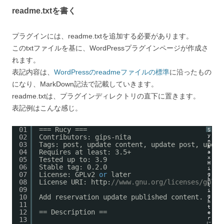
readme.txtを書く
プラグインには、readme.txtを追加する必要があります。
このtxtファイルを基に、WordPressプラグインページが作成さ
れます。
表記内容は、
WordPressのreadmeファイルの標準
に沿ったもの
になり、MarkDown記法で記載していきます。
readme.txtは、プラグインディレクトリの直下に置きます。
表記例はこんな感じ。
01
=== Rucy ===
S
y
02
Contributors: gips-nita
n
03
Tags: post, update content, update post, updat
t
04
Requires at least: 3.5+
a
x
05
Tested up to: 3.9
H
06
Stable tag: 0.2.0
i
07
License: GPLv2 
or
later
g
h
08
License URI: http:
//www.gnu.org/licenses/gpl-2
l
09
i
10
Add reservation update published content.
g
h
11
t
12
== Description ==
e
r
13
に