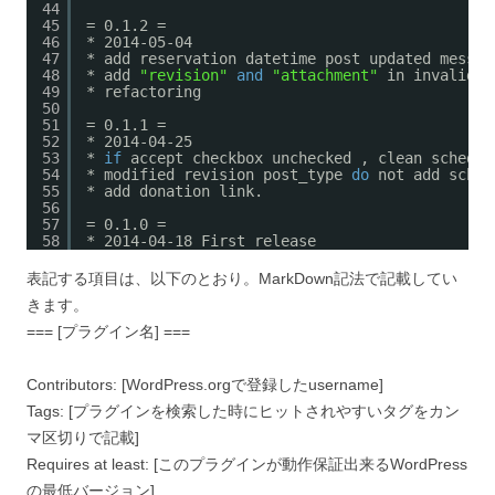
44
45
= 0.1.2 =
46
* 2014-05-04
47
* add reservation datetime post updated messag
48
* add 
"revision"
and
"attachment"
in invalid c
49
* refactoring
50
51
= 0.1.1 =
52
* 2014-04-25
53
* 
if
accept checkbox unchecked , clean schedul
54
* modified revision post_type 
do
not add sched
55
* add donation link.
56
57
= 0.1.0 =
58
* 2014-04-18 First release
表記する項目は、以下のとおり。MarkDown記法で記載してい
きます。
=== [プラグイン名] ===
Contributors: [WordPress.orgで登録したusername]
Tags: [プラグインを検索した時にヒットされやすいタグをカン
マ区切りで記載]
Requires at least: [このプラグインが動作保証出来るWordPress
の最低バージョン]