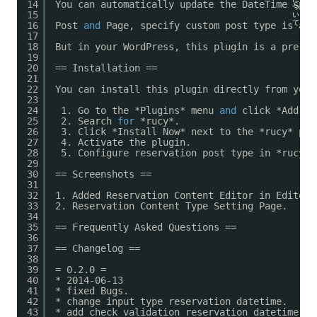
14
You can automatically update the DateTime spec
つ
15
い
て
16
Post 
and
Page, specify custom post type is als
17
18
But in your WordPress, this plugin is a prereq
19
20
== Installation ==
21
22
You can install this plugin directly from your
23
24
1. Go to the *Plugins* menu 
and
click *Add Ne
25
2. Search 
for
*rucy*.
26
3. Click *Install Now* next to the *rucy* plu
27
4. Activate the plugin.
28
5. Configure reservation post type in *rucy* 
29
30
== Screenshots ==
31
32
1. Added Reservation Content Editor in Editor.
33
2. Reservation Content Type Setting Page.
34
35
== Frequently Asked Questions ==
36
37
== Changelog ==
38
39
= 0.2.0 =
40
* 2014-06-13
41
* fixed Bugs.
42
* change input type reservation datetime.
43
* add check validation reservation datetime is