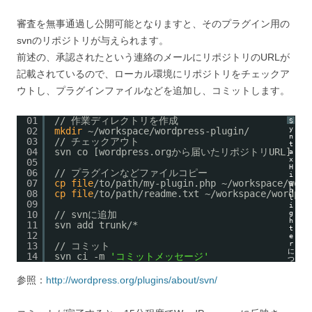
審査を無事通過し公開可能となりますと、そのプラグイン用の
svnのリポジトリが与えられます。
前述の、承認されたという連絡のメールにリポジトリのURLが
記載されているので、ローカル環境にリポジトリをチェックア
ウトし、プラグインファイルなどを追加し、コミットします。
01
//
作業ディレクトリを作成
S
y
02
mkdir
~
/workspace/wordpress-plugin/
n
03
//
チェックアウト
t
04
svn co [wordpress.orgから届いたリポジトリURL] ~
/
a
x
05
H
06
//
プラグインなどファイルコピー
i
07
cp
file
/to/path/my-plugin
.php ~
/workspace/word
g
h
08
cp
file
/to/path/readme
.txt ~
/workspace/wordpre
l
09
i
10
//
svnに追加
g
h
11
svn add trunk/*
t
12
e
r
13
//
コミット
に
14
svn ci -m 
'コミットメッセージ'
つ
い
て
参照：
http://wordpress.org/plugins/about/svn/