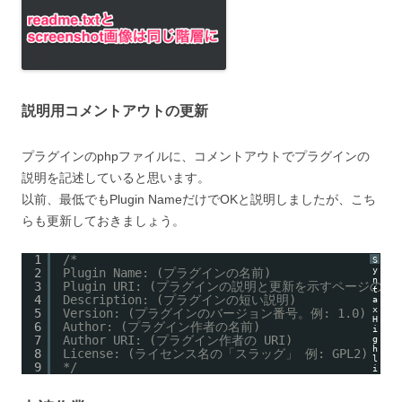
説明用コメントアウトの更新
プラグインのphpファイルに、コメントアウトでプラグインの
説明を記述していると思います。
以前、最低でもPlugin NameだけでOKと説明しましたが、こち
らも更新しておきましょう。
1
/*
S
y
2
Plugin Name: (プラグインの名前)
n
3
Plugin URI: (プラグインの説明と更新を示すページの UR
t
4
Description: (プラグインの短い説明)
a
x
5
Version: (プラグインのバージョン番号。例: 1.0)
H
6
Author: (プラグイン作者の名前)
i
7
Author URI: (プラグイン作者の URI)
g
h
8
License: (ライセンス名の「スラッグ」 例: GPL2)
l
9
*/
i
g
h
t