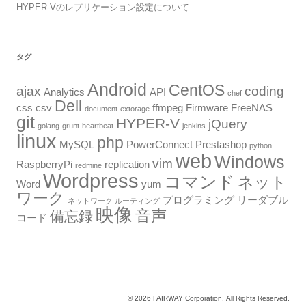
HYPER-Vのレプリケーション設定について
タグ
Android
CentOS
ajax
coding
Analytics
API
chef
Dell
css
csv
ffmpeg
Firmware
FreeNAS
document
extorage
git
HYPER-V
jQuery
golang
grunt
heartbeat
jenkins
linux
php
MySQL
PowerConnect
Prestashop
python
web
Windows
vim
RaspberryPi
replication
redmine
Wordpress
コマンド
ネット
Word
yum
ワーク
プログラミング
リーダブル
ネットワーク ルーティング
映像
音声
備忘録
コード
© 2026 FAIRWAY Corporation. All Rights Reserved.