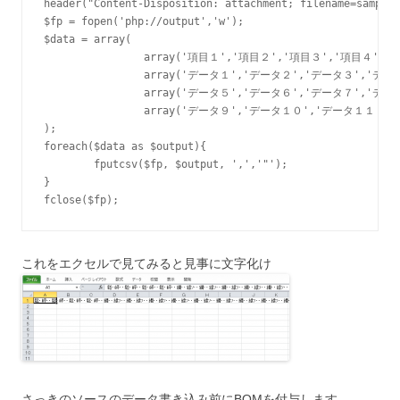
header("Content-Disposition: attachment; filename=sample.
$fp = fopen('php://output','w');

$data = array(

		array('項目１','項目２','項目３','項目４'),

		array('データ１','データ２','データ３','データ４'),

		array('データ５','データ６','データ７','データ８'),

		array('データ９','データ１０','データ１１','データ１２')

);

foreach($data as $output){

	fputcsv($fp, $output, ',','"');

}

これをエクセルで見てみると見事に文字化け
さっきのソースのデータ書き込み前にBOMを付与します。