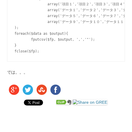
		array('項目１','項目２','項目３','項目４'),

		array('データ１','データ２','データ３','データ４'),

		array('データ５','データ６','データ７','データ８'),

		array('データ９','データ１０','データ１１','データ１２')

);

foreach($data as $output){

	fputcsv($fp, $output, ',','"');

}

では。。。