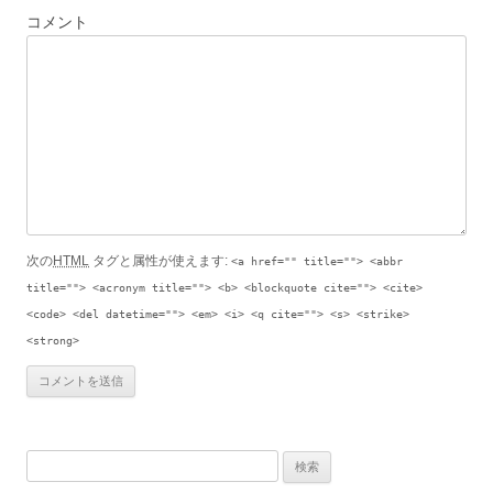
コメント
次の
HTML
タグと属性が使えます:
<a href="" title=""> <abbr
title=""> <acronym title=""> <b> <blockquote cite=""> <cite>
<code> <del datetime=""> <em> <i> <q cite=""> <s> <strike>
<strong>
検索: