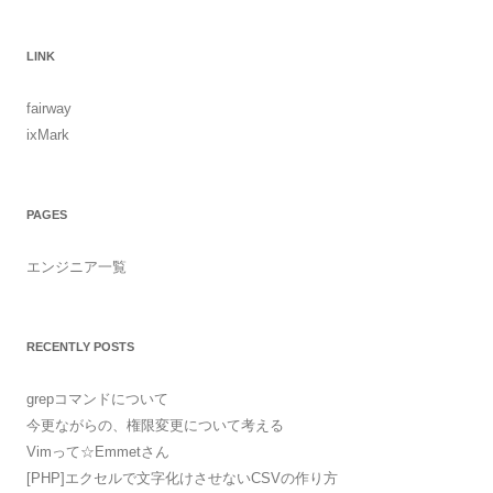
LINK
fairway
ixMark
PAGES
エンジニア一覧
RECENTLY POSTS
grepコマンドについて
今更ながらの、権限変更について考える
Vimって☆Emmetさん
[PHP]エクセルで文字化けさせないCSVの作り方