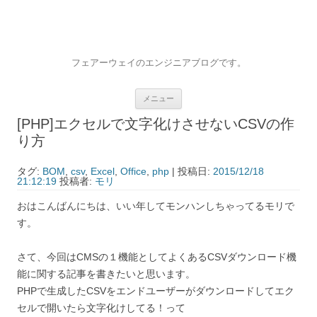
フェアーウェイのエンジニアブログです。
コンテンツへ移動
メニュー
[PHP]エクセルで文字化けさせないCSVの作
り方
タグ:
BOM
,
csv
,
Excel
,
Office
,
php
| 投稿日:
2015/12/18
21:12:19
投稿者:
モリ
おはこんばんにちは、いい年してモンハンしちゃってるモリで
す。
さて、今回はCMSの１機能としてよくあるCSVダウンロード機
能に関する記事を書きたいと思います。
PHPで生成したCSVをエンドユーザーがダウンロードしてエク
セルで開いたら文字化けしてる！って