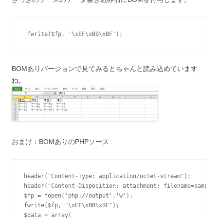
 fwrite($fp, '\xEF\xBB\xBF'); 
BOMありバージョンで見てみるとちゃんと読み込めています
ね。
おまけ：BOMありのPHPソース
header("Content-Type: application/octet-stream");

header("Content-Disposition: attachment; filename=sample.
$fp = fopen('php://output','w');

fwrite($fp, "\xEF\xBB\xBF");

$data = array(
