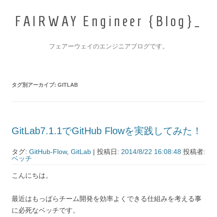
F
A
I
R
W
A
Y
E
n
g
i
n
e
e
r
{
B
l
o
g
}
フェアーウェイのエンジニアブログです。
コンテンツへ移動
タグ別アーカイブ:
GITLAB
GitLab7.1.1でGitHub Flowを実践してみた！
タグ:
GitHub-Flow
,
GitLab
| 投稿日:
2014/8/22 16:08:48
投稿者:
ベッチ
こんにちは。
最近はもっぱらチーム開発を効率よくできる仕組みを考える事
に必死なベッチです。