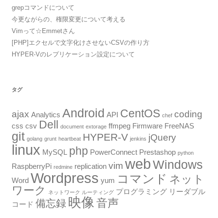
grepコマンドについて
今更ながらの、権限変更について考える
Vimって☆Emmetさん
[PHP]エクセルで文字化けさせないCSVの作り方
HYPER-Vのレプリケーション設定について
タグ
Android
CentOS
ajax
coding
Analytics
API
chef
Dell
css
csv
ffmpeg
Firmware
FreeNAS
document
extorage
git
HYPER-V
jQuery
golang
grunt
heartbeat
jenkins
linux
php
MySQL
PowerConnect
Prestashop
python
web
Windows
vim
RaspberryPi
replication
redmine
Wordpress
コマンド
ネット
Word
yum
ワーク
プログラミング
リーダブル
ネットワーク ルーティング
映像
音声
備忘録
コード