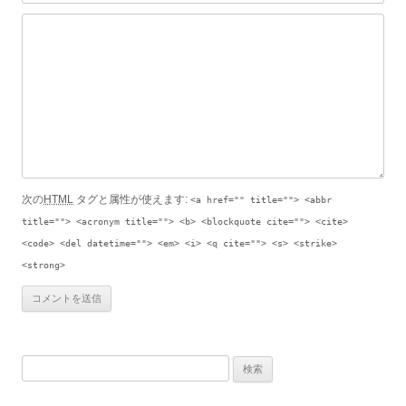
次の
HTML
タグと属性が使えます:
<a href="" title=""> <abbr
title=""> <acronym title=""> <b> <blockquote cite=""> <cite>
<code> <del datetime=""> <em> <i> <q cite=""> <s> <strike>
<strong>
検索: