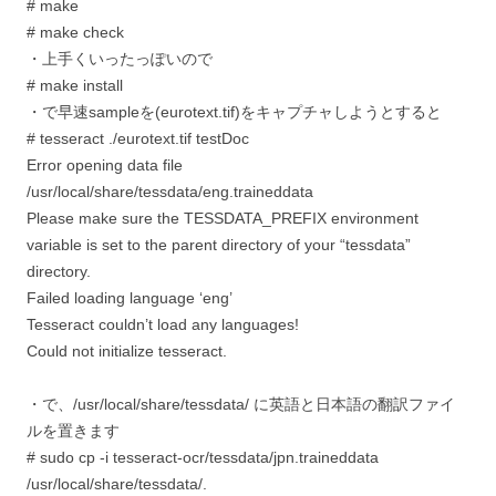
# make
# make check
・上手くいったっぽいので
# make install
・で早速sampleを(eurotext.tif)をキャプチャしようとすると
# tesseract ./eurotext.tif testDoc
Error opening data file
/usr/local/share/tessdata/eng.traineddata
Please make sure the TESSDATA_PREFIX environment
variable is set to the parent directory of your “tessdata”
directory.
Failed loading language ‘eng’
Tesseract couldn’t load any languages!
Could not initialize tesseract.
・で、/usr/local/share/tessdata/ に英語と日本語の翻訳ファイ
ルを置きます
# sudo cp -i tesseract-ocr/tessdata/jpn.traineddata
/usr/local/share/tessdata/.