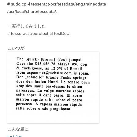
# sudo cp -i tesseract-ocr/tessdata/eng.traineddata
/usr/local/share/tessdata/.
・実行してみました
# tesseract ./eurotext.tif testDoc
こいつが
こんな風に
testDoc