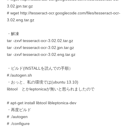
3.02.jpn.tar.gz
# wget http://tesseract-ocr.googlecode.com/files/tesseract-ocr-
3.02.eng.tar.gz
・解凍
tar -zxvf tesseract-ocr-3.02.02.tar.gz
tar -zxvf tesseract-ocr-3.02.jpn.tar.gz
tar -zxvf tesseract-ocr-3.02.eng.tar.gz
・ビルド(INSTALLを読んでの手順）
#./autogen.sh
・おっと、私の環境では(ubuntu 13.10)
libtool とかleptonicaが無いと怒られましたので
# apt-get install libtool libleptonica-dev
・再度ビルド
# ./autogen
# ./configure