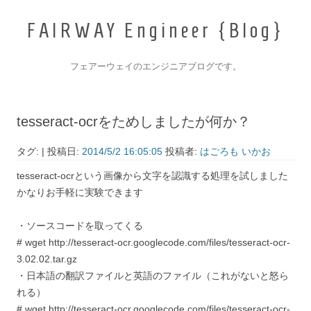
F
A
I
R
W
A
Y
E
n
g
i
n
e
e
r
{
B
l
o
g
}
フェアーウェイのエンジニアブログです。
コンテンツへ移動
tesseract-ocrをためしましたが何か？
タグ: | 投稿日:
2014/5/2 16:05:05
投稿者:
はごろも いかお
tesseract-ocrという画像から文字を認識する処理を試しました
かなりお手軽に実験できます
・ソースコードを取ってくる
# wget http://tesseract-ocr.googlecode.com/files/tesseract-ocr-
3.02.02.tar.gz
・日本語の翻訳ファイルと英語のファイル（これがないと怒ら
れる）
# wget http://tesseract-ocr.googlecode.com/files/tesseract-ocr-