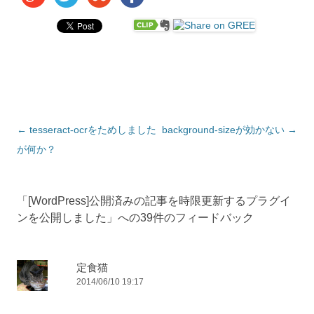
投稿ナビゲーション
←
tesseract-ocrをためしました
background-sizeが効かない
→
が何か？
「
[WordPress]公開済みの記事を時限更新するプラグイ
ンを公開しました
」への39件のフィードバック
定食猫
2014/06/10 19:17