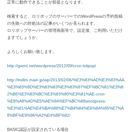
正常に動作できることが前提となります。
検索すると、ロリポップのサーバーでのWordPressの予約投稿
の失敗への対処法の記事がいくつか見られます。
ロリポップサーバーの管理画面等で、設定後、ご利用いただけ
ますでしょうか。
よろしくお願い致します。
http://gwmt.net/wordpress/2012/09/cron-lolipop/
http://tndlm.main.jp/wp/2013/02/06/%E3%83%AD%E3%83%AA
%E3%83%9D%E3%83%83%E3%83%97%EF%BC%81%E3%8
2%B5%E3%83%BC%E3%83%90%E3%81%AE-cron-
%E8%A8%AD%E5%AE%9A%EF%BC%88wordpress-
%E3%81%AE%E4%BA%88%E7%B4%84%E6%8A%95%E7%A
8%BF%E9%96%A2%E4%BF%82/
BASIC認証が設定されている場合