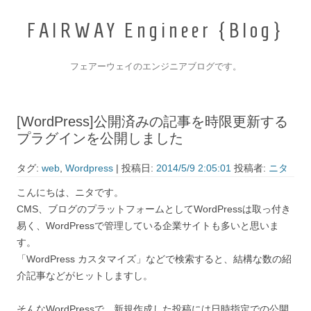
F
A
I
R
W
A
Y
E
n
g
i
n
e
e
r
{
B
l
o
g
}
フェアーウェイのエンジニアブログです。
コンテンツへ移動
[WordPress]公開済みの記事を時限更新する
プラグインを公開しました
タグ:
web
,
Wordpress
| 投稿日:
2014/5/9 2:05:01
投稿者:
ニタ
こんにちは、ニタです。
CMS、ブログのプラットフォームとしてWordPressは取っ付き
易く、WordPressで管理している企業サイトも多いと思いま
す。
「WordPress カスタマイズ」などで検索すると、結構な数の紹
介記事などがヒットしますし。
そんなWordPressで、新規作成した投稿には日時指定での公開