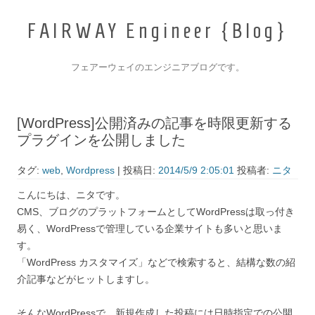
F
A
I
R
W
A
Y
E
n
g
i
n
e
e
r
{
B
l
o
g
}
_
フェアーウェイのエンジニアブログです。
コンテンツへ移動
[WordPress]公開済みの記事を時限更新する
プラグインを公開しました
タグ:
web
,
Wordpress
| 投稿日:
2014/5/9 2:05:01
投稿者:
ニタ
こんにちは、ニタです。
CMS、ブログのプラットフォームとしてWordPressは取っ付き
易く、WordPressで管理している企業サイトも多いと思いま
す。
「WordPress カスタマイズ」などで検索すると、結構な数の紹
介記事などがヒットしますし。
そんなWordPressで、新規作成した投稿には日時指定での公開