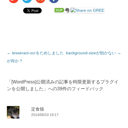
投稿ナビゲーション
←
tesseract-ocrをためしました
background-sizeが効かない
→
が何か？
「
[WordPress]公開済みの記事を時限更新するプラグイ
ンを公開しました
」への39件のフィードバック
定食猫
2014/06/10 19:17