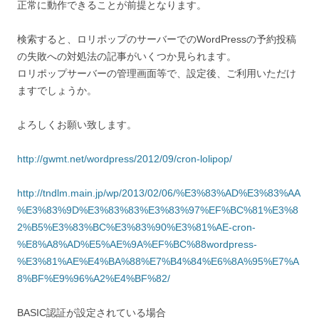
正常に動作できることが前提となります。
検索すると、ロリポップのサーバーでのWordPressの予約投稿
の失敗への対処法の記事がいくつか見られます。
ロリポップサーバーの管理画面等で、設定後、ご利用いただけ
ますでしょうか。
よろしくお願い致します。
http://gwmt.net/wordpress/2012/09/cron-lolipop/
http://tndlm.main.jp/wp/2013/02/06/%E3%83%AD%E3%83%AA
%E3%83%9D%E3%83%83%E3%83%97%EF%BC%81%E3%8
2%B5%E3%83%BC%E3%83%90%E3%81%AE-cron-
%E8%A8%AD%E5%AE%9A%EF%BC%88wordpress-
%E3%81%AE%E4%BA%88%E7%B4%84%E6%8A%95%E7%A
8%BF%E9%96%A2%E4%BF%82/
BASIC認証が設定されている場合