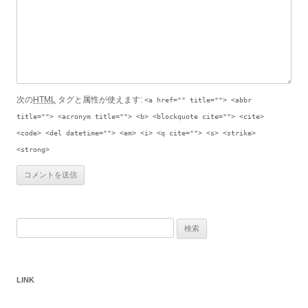
次の
HTML
タグと属性が使えます:
<a href="" title=""> <abbr
title=""> <acronym title=""> <b> <blockquote cite=""> <cite>
<code> <del datetime=""> <em> <i> <q cite=""> <s> <strike>
<strong>
検索:
LINK