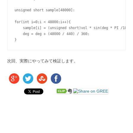
unsigned short sample[48000]:

for(int i=0;i < 48000;i++){

    sample[i] = (unsigned short)vol * sin(deg * PI /180);

    deg = deg + (48000 / 440) / 360;

}
次回、実際にやってみて検証します。