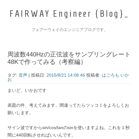
F
A
I
R
W
A
Y
E
n
g
i
n
e
e
r
{
B
l
o
g
}
フェアーウェイのエンジニアブログです。
コンテンツへ移動
周波数440Hzの正弦波をサンプリングレート
48Kで作ってみる（考察編）
タグ:
音声
| 投稿日:
2015/8/21 14:08:46
投稿者:
はごろも いか
お
まいど、いかおです
表題の件、考えてみます。間違ってたらツッコミをよろしくお
願いします。
サイン波ですからsin/cos/tanのsinを使いますよね。これを１秒
間に440回転させればいいんです。