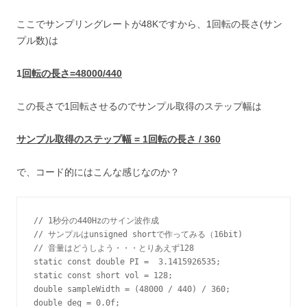
ここでサンプリングレートが48Kですから、1回転の長さ(サン
プル数)は
1
回転の長さ=48000/440
この長さで1回転させるのでサンプル取得のステップ幅は
サンプル取得のステップ幅 = 1回転の長さ / 360
で、コード的にはこんな感じなのか？
// 1秒分の440Hzのサイン波作成

// サンプルはunsigned shortで作ってみる（16bit)

// 音量はどうしよう・・・とりあえず128

static const double PI =  3.1415926535;

static const short vol = 128;

double sampleWidth = (48000 / 440) / 360;

double deg = 0.0f;
